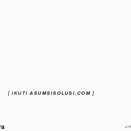
[ IKUTI
ASUMSISOLUSI.COM
]
ya
+I