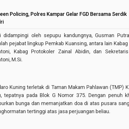
reen Policing, Polres Kampar Gelar FGD Bersama Serdik
ri
i didampingi oleh sepupu kandungnya, Gusman Putra
mlah pejabat lingkup Pemkab Kuansing, antara lain Kab
oni, Kabag Protokoler Zainal Abidin, dan Sekretaris
oni, M.Si.
aro Kuning terletak di Taman Makam Pahlawan (TMP) 
, tepatnya pada Blok G Nomor 375. Dengan penuh kh
urkan bunga dan memanjatkan doa di atas pusara sang
ghormatan tertinggi atas jasa perjuangan beliau.