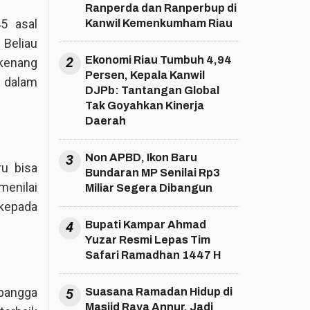
Ranperda dan Ranperbup di
5 asal
Kanwil Kemenkumham Riau
 Beliau
2
Ekonomi Riau Tumbuh 4,94
ikenang
Persen, Kepala Kanwil
 dalam
DJPb: Tantangan Global
Tak Goyahkan Kinerja
Daerah
3
Non APBD, Ikon Baru
u bisa
Bundaran MP Senilai Rp3
menilai
Miliar Segera Dibangun
kepada
4
Bupati Kampar Ahmad
Yuzar Resmi Lepas Tim
Safari Ramadhan 1447 H
 bangga
5
Suasana Ramadan Hidup di
Masjid Raya Annur, Jadi