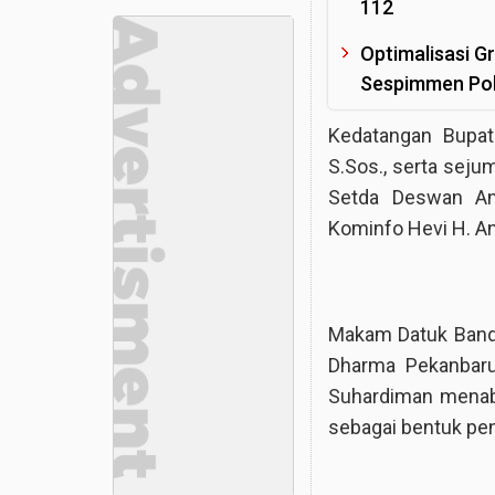
112
Optimalisasi G
Sespimmen Pol
Kedatangan Bupat
S.Sos., serta seju
Setda Deswan Ant
Kominfo Hevi H. Ant
Makam Datuk Band
Dharma Pekanbaru
Suhardiman menab
sebagai bentuk pen