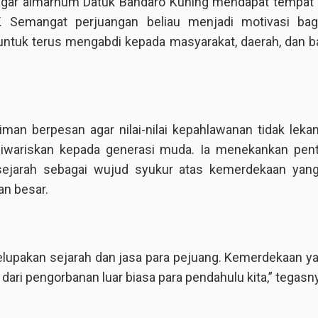
agar almarhum Datuk Bandaro Kuning mendapat tempat 
T. Semangat perjuangan beliau menjadi motivasi bag
untuk terus mengabdi kepada masyarakat, daerah, dan b
iman berpesan agar nilai-nilai kepahlawanan tidak leka
diwariskan kepada generasi muda. Ia menekankan pent
sejarah sebagai wujud syukur atas kemerdekaan yang 
n besar.
lupakan sejarah dan jasa para pejuang. Kemerdekaan ya
ir dari pengorbanan luar biasa para pendahulu kita,” tegasn