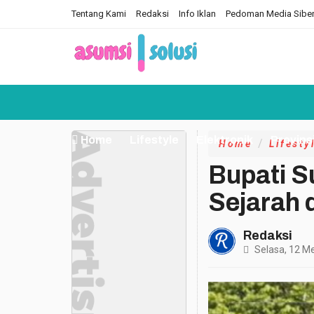
Tentang Kami
Redaksi
Info Iklan
Pedoman Media Sibe
Home
Lifestyle
Elektronik
Provins
Home
Lifesty
Bupati 
Sejarah
Redaksi
Selasa, 12 M