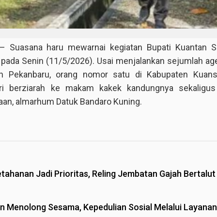
Suasana haru mewarnai kegiatan Bupati Kuantan Sin
pada Senin (11/5/2026). Usai menjalankan sejumlah ag
n Pekanbaru, orang nomor satu di Kabupaten Kuansi
ri berziarah ke makam kakek kandungnya sekaligus
an, almarhum Datuk Bandaro Kuning.
etahanan Jadi Prioritas, Reling Jembatan Gajah Bertalut
n Menolong Sesama, Kepedulian Sosial Melalui Layana