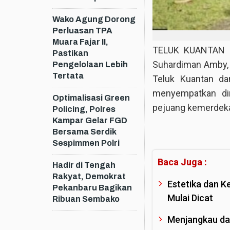
Wako Agung Dorong
Perluasan TPA
Muara Fajar II,
TELUK KUANTAN – 
Pastikan
Suhardiman Amby, 
Pengelolaan Lebih
Tertata
Teluk Kuantan da
menyempatkan di
Optimalisasi Green
pejuang kemerdeka
Policing, Polres
Kampar Gelar FGD
Bersama Serdik
Sespimmen Polri
Baca Juga :
Hadir di Tengah
Rakyat, Demokrat
Estetika dan K
Pekanbaru Bagikan
Mulai Dicat
Ribuan Sembako
Menjangkau da