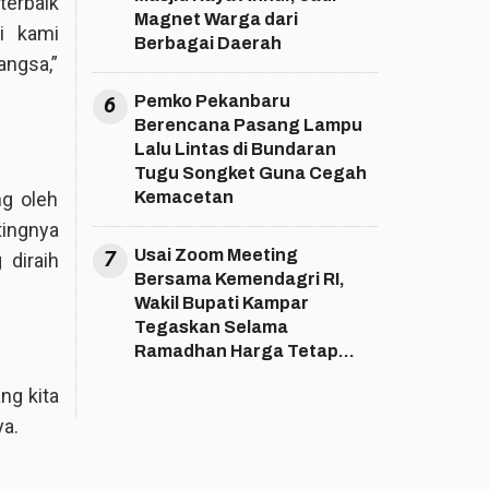
terbaik
Magnet Warga dari
i kami
Berbagai Daerah
angsa,”
6
Pemko Pekanbaru
Berencana Pasang Lampu
Lalu Lintas di Bundaran
Tugu Songket Guna Cegah
Kemacetan
ng oleh
ingnya
7
Usai Zoom Meeting
diraih
Bersama Kemendagri RI,
Wakil Bupati Kampar
Tegaskan Selama
Ramadhan Harga Tetap
Stabil
ng kita
ya.